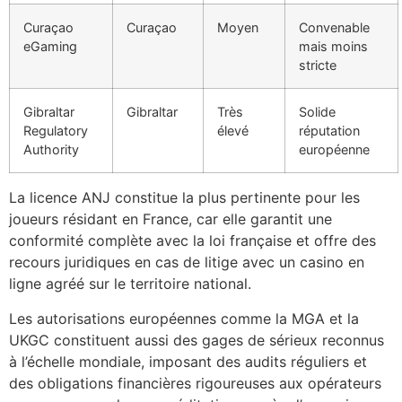
Curaçao
Curaçao
Moyen
Convenable
eGaming
mais moins
stricte
Gibraltar
Gibraltar
Très
Solide
Regulatory
élevé
réputation
Authority
européenne
La licence ANJ constitue la plus pertinente pour les
joueurs résidant en France, car elle garantit une
conformité complète avec la loi française et offre des
recours juridiques en cas de litige avec un casino en
ligne agréé sur le territoire national.
Les autorisations européennes comme la MGA et la
UKGC constituent aussi des gages de sérieux reconnus
à l’échelle mondiale, imposant des audits réguliers et
des obligations financières rigoureuses aux opérateurs