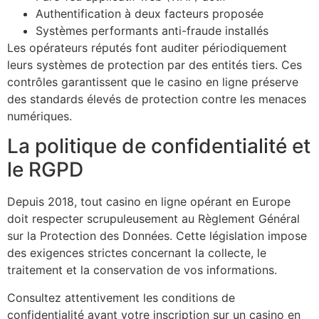
Authentification à deux facteurs proposée
Systèmes performants anti-fraude installés
Les opérateurs réputés font auditer périodiquement
leurs systèmes de protection par des entités tiers. Ces
contrôles garantissent que le casino en ligne préserve
des standards élevés de protection contre les menaces
numériques.
La politique de confidentialité et
le RGPD
Depuis 2018, tout casino en ligne opérant en Europe
doit respecter scrupuleusement au Règlement Général
sur la Protection des Données. Cette législation impose
des exigences strictes concernant la collecte, le
traitement et la conservation de vos informations.
Consultez attentivement les conditions de
confidentialité avant votre inscription sur un casino en