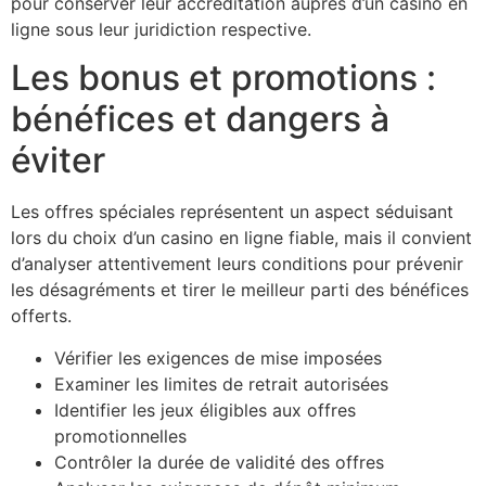
pour conserver leur accréditation auprès d’un casino en
ligne sous leur juridiction respective.
Les bonus et promotions :
bénéfices et dangers à
éviter
Les offres spéciales représentent un aspect séduisant
lors du choix d’un casino en ligne fiable, mais il convient
d’analyser attentivement leurs conditions pour prévenir
les désagréments et tirer le meilleur parti des bénéfices
offerts.
Vérifier les exigences de mise imposées
Examiner les limites de retrait autorisées
Identifier les jeux éligibles aux offres
promotionnelles
Contrôler la durée de validité des offres