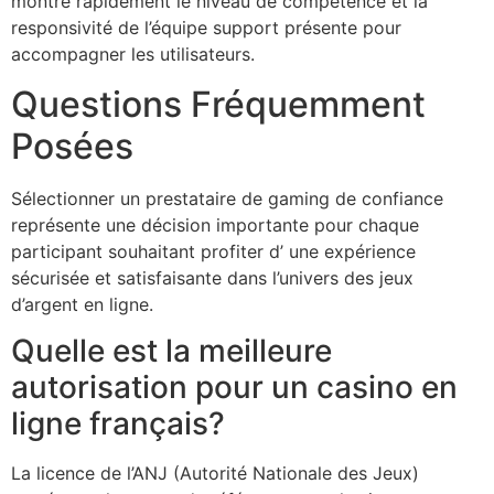
montre rapidement le niveau de compétence et la
responsivité de l’équipe support présente pour
accompagner les utilisateurs.
Questions Fréquemment
Posées
Sélectionner un prestataire de gaming de confiance
représente une décision importante pour chaque
participant souhaitant profiter d’ une expérience
sécurisée et satisfaisante dans l’univers des jeux
d’argent en ligne.
Quelle est la meilleure
autorisation pour un casino en
ligne français?
La licence de l’ANJ (Autorité Nationale des Jeux)