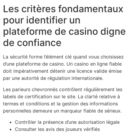
Les critères fondamentaux
pour identifier un
plateforme de casino digne
de confiance
La sécurité forme l’élément clé quand vous choisissez
d’une plateforme de casino. Un casino en ligne fiable
doit impérativement détenir une licence valide émise
par une autorité de régulation internationale.
Les parieurs chevronnés contrôlent régulièrement les
labels de certification sur le site. La clarté relative à
termes et conditions et la gestion des informations
personnelles demeure un marqueur fiable de sérieux.
Contrôler la présence d’une autorisation légale
Consulter les avis des joueurs vérifiés