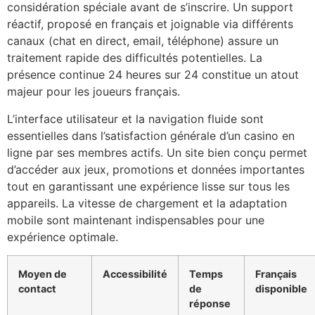
considération spéciale avant de s’inscrire. Un support
réactif, proposé en français et joignable via différents
canaux (chat en direct, email, téléphone) assure un
traitement rapide des difficultés potentielles. La
présence continue 24 heures sur 24 constitue un atout
majeur pour les joueurs français.
L’interface utilisateur et la navigation fluide sont
essentielles dans l’satisfaction générale d’un casino en
ligne par ses membres actifs. Un site bien conçu permet
d’accéder aux jeux, promotions et données importantes
tout en garantissant une expérience lisse sur tous les
appareils. La vitesse de chargement et la adaptation
mobile sont maintenant indispensables pour une
expérience optimale.
Moyen de
Accessibilité
Temps
Français
contact
de
disponible
réponse