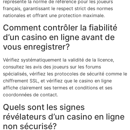
représente la norme de référence pour les joueurs
français, garantissant le respect strict des normes
nationales et offrant une protection maximale.
Comment contrôler la fiabilité
d’un casino en ligne avant de
vous enregistrer?
Vérifiez systématiquement la validité de la licence,
consultez les avis des joueurs sur les forums
spécialisés, vérifiez les protocoles de sécurité comme le
chiffrement SSL, et vérifiez que le casino en ligne
affiche clairement ses termes et conditions et ses
coordonnées de contact.
Quels sont les signes
révélateurs d’un casino en ligne
non sécurisé?