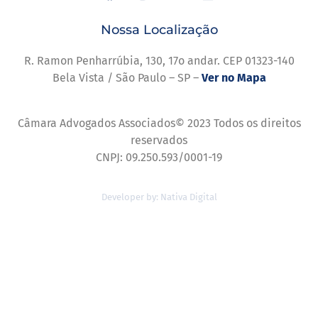
Nossa Localização
R. Ramon Penharrúbia, 130, 17o andar. CEP 01323-140
Bela Vista / São Paulo – SP –
Ver no Mapa
Câmara Advogados Associados© 2023 Todos os direitos
reservados
CNPJ: 09.250.593/0001-19
Developer by:
Nativa Digital