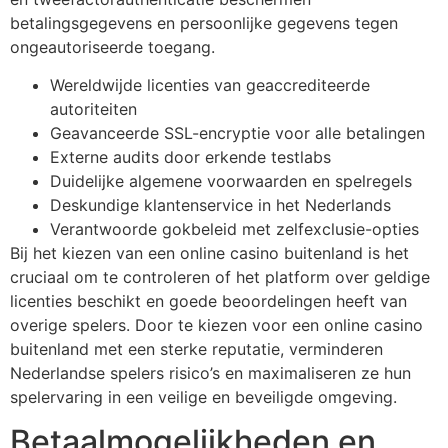
betalingsgegevens en persoonlijke gegevens tegen
ongeautoriseerde toegang.
Wereldwijde licenties van geaccrediteerde
autoriteiten
Geavanceerde SSL-encryptie voor alle betalingen
Externe audits door erkende testlabs
Duidelijke algemene voorwaarden en spelregels
Deskundige klantenservice in het Nederlands
Verantwoorde gokbeleid met zelfexclusie-opties
Bij het kiezen van een online casino buitenland is het
cruciaal om te controleren of het platform over geldige
licenties beschikt en goede beoordelingen heeft van
overige spelers. Door te kiezen voor een online casino
buitenland met een sterke reputatie, verminderen
Nederlandse spelers risico’s en maximaliseren ze hun
spelervaring in een veilige en beveiligde omgeving.
Betaalmogelijkheden en