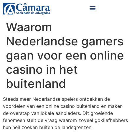
Waarom
Nederlandse gamers
gaan voor een online
casino in het
buitenland
Steeds meer Nederlandse spelers ontdekken de
voordelen van een online casino buitenland en maken
de overstap van lokale aanbieders. Dit groeiende
fenomeen stelt de vraag waarom zoveel gokliefhebbers
hun heil zoeken buiten de landsgrenzen.