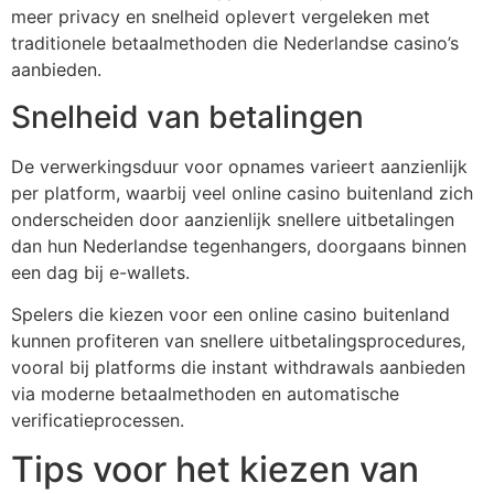
meer privacy en snelheid oplevert vergeleken met
traditionele betaalmethoden die Nederlandse casino’s
aanbieden.
Snelheid van betalingen
De verwerkingsduur voor opnames varieert aanzienlijk
per platform, waarbij veel online casino buitenland zich
onderscheiden door aanzienlijk snellere uitbetalingen
dan hun Nederlandse tegenhangers, doorgaans binnen
een dag bij e-wallets.
Spelers die kiezen voor een online casino buitenland
kunnen profiteren van snellere uitbetalingsprocedures,
vooral bij platforms die instant withdrawals aanbieden
via moderne betaalmethoden en automatische
verificatieprocessen.
Tips voor het kiezen van