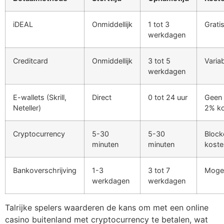
iDEAL
Onmiddellijk
1 tot 3
Grati
werkdagen
Creditcard
Onmiddellijk
3 tot 5
Varia
werkdagen
E-wallets (Skrill,
Direct
0 tot 24 uur
Geen 
Neteller)
2% k
Cryptocurrency
5-30
5-30
Block
minuten
minuten
koste
Bankoverschrijving
1-3
3 tot 7
Mogel
werkdagen
werkdagen
Talrijke spelers waarderen de kans om met een online
casino buitenland met cryptocurrency te betalen, wat