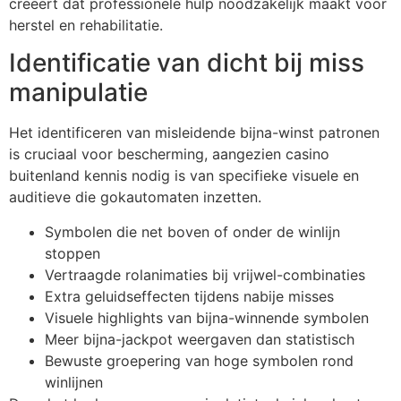
creëert dat professionele hulp noodzakelijk maakt voor
herstel en rehabilitatie.
Identificatie van dicht bij miss
manipulatie
Het identificeren van misleidende bijna-winst patronen
is cruciaal voor bescherming, aangezien casino
buitenland kennis nodig is van specifieke visuele en
auditieve die gokautomaten inzetten.
Symbolen die net boven of onder de winlijn
stoppen
Vertraagde rolanimaties bij vrijwel-combinaties
Extra geluidseffecten tijdens nabije misses
Visuele highlights van bijna-winnende symbolen
Meer bijna-jackpot weergaven dan statistisch
Bewuste groepering van hoge symbolen rond
winlijnen