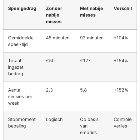
Speelgedrag
Zonder
Met nabije
Verschil
nabije
misses
misses
Gemiddelde
45 minuten
92 minuten
+104%
speel-tijd
Totaal
€50
€127
+154%
ingezet
bedrag
Aantal
2,3
5,8
+152%
sessies per
week
Stopmoment
Logisch
Op basis
Controle
bepaling
van
verlies
emoties