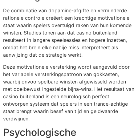
De combinatie van dopamine-afgifte en verminderde
rationele controle creëert een krachtige motivationele
staat waarin spelers overtuigd raken van hun komende
winsten. Studies tonen aan dat casino buitenland
resulteert in langere speelsessies en hogere inzetten,
omdat het brein elke nabije miss interpreteert als
aanwijzing dat de strategie werkt.
Deze motivationele versterking wordt aangevuld door
het variabele versterkingspatroon van gokkasten,
waarbij onvoorspelbare winsten afgewisseld worden
met doelbewust ingestelde bijna-wins. Het resultaat van
casino buitenland is een neurologisch perfect
ontworpen systeem dat spelers in een trance-achtige
staat brengt waarin besef van tijd en geldwaarde
verdwijnen.
Psychologische