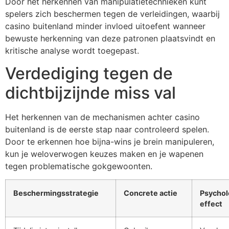
Door het herkennen van manipulatietechnieken kunt
spelers zich beschermen tegen de verleidingen, waarbij
casino buitenland minder invloed uitoefent wanneer
bewuste herkenning van deze patronen plaatsvindt en
kritische analyse wordt toegepast.
Verdediging tegen de
dichtbijzijnde miss val
Het herkennen van de mechanismen achter casino
buitenland is de eerste stap naar controleerd spelen.
Door te erkennen hoe bijna-wins je brein manipuleren,
kun je weloverwogen keuzes maken en je wapenen
tegen problematische gokgewoonten.
Beschermingsstrategie
Concrete actie
Psychol
effect