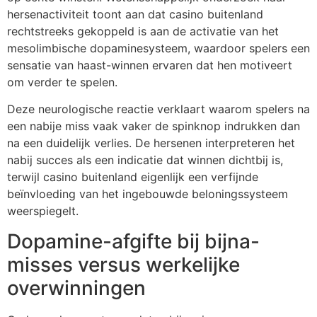
hersenactiviteit toont aan dat casino buitenland
rechtstreeks gekoppeld is aan de activatie van het
mesolimbische dopaminesysteem, waardoor spelers een
sensatie van haast-winnen ervaren dat hen motiveert
om verder te spelen.
Deze neurologische reactie verklaart waarom spelers na
een nabije miss vaak vaker de spinknop indrukken dan
na een duidelijk verlies. De hersenen interpreteren het
nabij succes als een indicatie dat winnen dichtbij is,
terwijl casino buitenland eigenlijk een verfijnde
beïnvloeding van het ingebouwde beloningssysteem
weerspiegelt.
Dopamine-afgifte bij bijna-
misses versus werkelijke
overwinningen