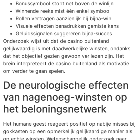
Bonussymbool stopt net boven de winlijn
Winnende reeks mist één enkel symbool
Rollen vertragen aanzienlijk bij bijna-win
Visuele effecten benadrukken gemiste kans
Geluidssignalen suggereren bijna-succes
Onderzoek wijst uit dat de casino buitenland
gelijkwaardig is met daadwerkelijke winsten, ondanks
dat het objectief gezien gewoon verliezen zijn. Het
brein interpreteert de casino buitenland als motivatie
om verder te gaan spelen.
De neurologische effecten
van nagenoeg-winsten op
het beloningsnetwerk
Het humane geest reageert positief op nabije misses bij
gokkasten op een opmerkelijk gelijkaardige manier als
op echte winsten. Wetenschappelijk onderzoek naar