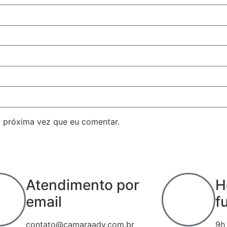
 próxima vez que eu comentar.
Atendimento por
H
email
f
contato@camaraadv.com.br
9h 