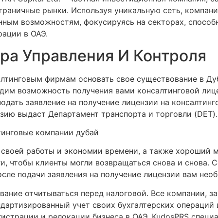
раничные рынки. Используя уникальную сеть, компани
ным возможностям, фокусируясь на секторах, способн
рации в ОАЭ.
ра Управления И Контроля
лтинговым фирмам основать свое существование в Ду
удим возможность получения вами консалтинговой лице
одать заявление на получение лицензии на консалтинг
нзию выдаст Департамент транспорта и торговли (DET).
 своей работы и экономии времени, а также хороший 
и, чтобы клиенты могли возвращаться снова и снова. С
сле подачи заявления на получение лицензии вам нео
ование отчитываться перед налоговой. Все компании, 
ндартизированный учет своих бухгалтерских операций 
гистрации и релокации бизнеса в ОАЭ. ‍KudosPRS специ