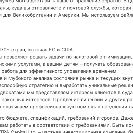
лужба могла доставить ваше отправление обратно. В 
аны, куда вы отправляете и почтовой службы, которая
 для Великобритании и Америки. Мы используем файлы
 170+ стран, включая ЕС и США.
ны позволяет решать задачи по налоговой оптимизации
скими услугами, а вашим детям – получать образовани
 работа для эффективного управления временем.
я и глубокого анализа состояния рынка и текущих вну
способную стратегию и выработать уникальные решен
двокатами мы представляем интересы клиентов в судах
и законных интересов. Продление лицензии и других р
ы оказываем профессиональную помощь в продлении лиц
го бюджета, спецификаций, требований и сроков. Даже
вам работать в соответствии с требованиями. Быть ко
RA Capital Ltd. – частная инвестиционная компания, 