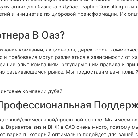
льтациях для бизнеса в Дубае. ‍DaphneConsulting помо
егий и инициатив по цифровой трансформации. Их оп
ртнера В Оаэ?
звания компании, акционеров, директоров, коммерчес
 и требования могут различаться в зависимости от х
нейший опыт компаниям, регулирующим правила и при
чно развивающемся рынке. Мы предоставим вам полный
 Профессиональная Поддерж
едневной/ежемесячной/проектной основе. Мы имеем все
а. Вариантов виз и ВНЖ в ОАЭ очень много, поэтому м
т вариант, который оптимально подойдет для вашей си