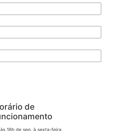
orário de
uncionamento
às 18h de seg. à sexta-feira